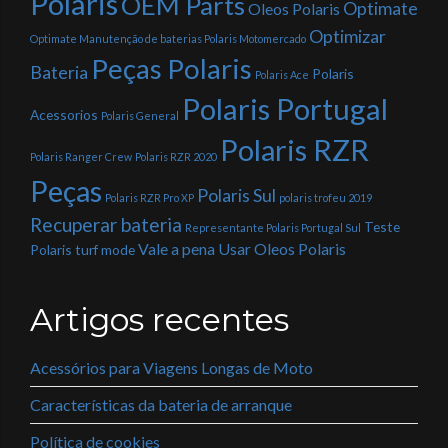
Polaris
OEM Parts
Optimate
Oleos Polaris
Optimizar
Optimate Manutenção de baterias Polaris Motomercado
Peças Polaris
Bateria
Polaris
Polaris Ace
Polaris Portugal
Acessorios
Polaris General
Polaris RZR
Polaris Ranger Crew
Polaris RZR 2020
Peças
Polaris Sul
Polaris RZR Pro XP
polaris trofeu 2019
Recuperar bateria
Teste
Representante Polaris Portugal Sul
Vale a pena Usar Oleos Polaris
Polaris
turf mode
Artigos recentes
Acessórios para Viagens Longas de Moto
Características da bateria de arranque
Política de cookies