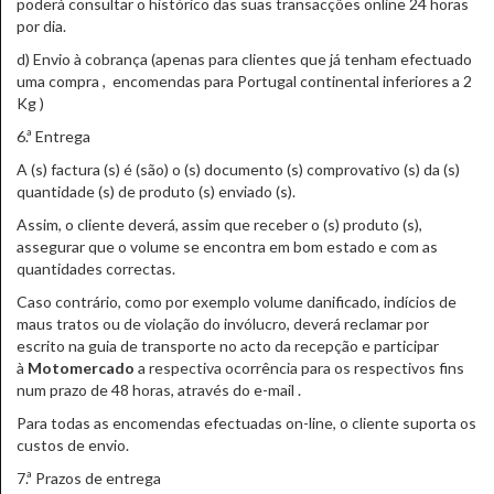
poderá consultar o histórico das suas transacções online 24 horas
por dia.
d) Envio à cobrança (apenas para clientes que já tenham efectuado
uma compra , encomendas para Portugal continental inferiores a 2
Kg )
6.ª Entrega
A (s) factura (s) é (são) o (s) documento (s) comprovativo (s) da (s)
quantidade (s) de produto (s) enviado (s).
Assim, o cliente deverá, assim que receber o (s) produto (s),
assegurar que o volume se encontra em bom estado e com as
quantidades correctas.
Caso contrário, como por exemplo volume danificado, indícios de
maus tratos ou de violação do invólucro, deverá reclamar por
escrito na guia de transporte no acto da recepção e participar
à
Motomercado
a respectiva ocorrência para os respectivos fins
num prazo de 48 horas, através do e-mail .
Para todas as encomendas efectuadas on-line, o cliente suporta os
custos de envio.
7.ª Prazos de entrega