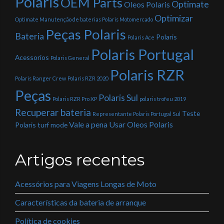
Polaris
OEM Parts
Optimate
Oleos Polaris
Optimizar
Optimate Manutenção de baterias Polaris Motomercado
Peças Polaris
Bateria
Polaris
Polaris Ace
Polaris Portugal
Acessorios
Polaris General
Polaris RZR
Polaris Ranger Crew
Polaris RZR 2020
Peças
Polaris Sul
Polaris RZR Pro XP
polaris trofeu 2019
Recuperar bateria
Teste
Representante Polaris Portugal Sul
Vale a pena Usar Oleos Polaris
Polaris
turf mode
Artigos recentes
Acessórios para Viagens Longas de Moto
Características da bateria de arranque
Política de cookies