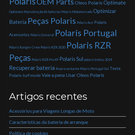
Polaris
OEM Parts
Optimate
Oleos Polaris
Optimizar
Optimate Manutenção de baterias Polaris Motomercado
Peças Polaris
Bateria
Polaris
Polaris Ace
Polaris Portugal
Acessorios
Polaris General
Polaris RZR
Polaris Ranger Crew
Polaris RZR 2020
Peças
Polaris Sul
Polaris RZR Pro XP
polaris trofeu 2019
Recuperar bateria
Teste
Representante Polaris Portugal Sul
Vale a pena Usar Oleos Polaris
Polaris
turf mode
Artigos recentes
Acessórios para Viagens Longas de Moto
Características da bateria de arranque
Política de cookies