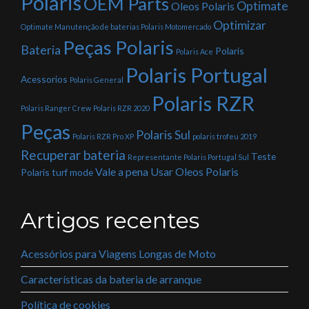
Polaris
OEM Parts
Optimate
Oleos Polaris
Optimizar
Optimate Manutenção de baterias Polaris Motomercado
Peças Polaris
Bateria
Polaris
Polaris Ace
Polaris Portugal
Acessorios
Polaris General
Polaris RZR
Polaris Ranger Crew
Polaris RZR 2020
Peças
Polaris Sul
Polaris RZR Pro XP
polaris trofeu 2019
Recuperar bateria
Teste
Representante Polaris Portugal Sul
Vale a pena Usar Oleos Polaris
Polaris
turf mode
Artigos recentes
Acessórios para Viagens Longas de Moto
Características da bateria de arranque
Política de cookies