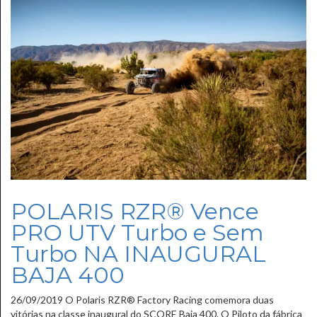
POLARIS RZR® Vence
PRO UTV Turbo e Sem
Turbo NA INAUGURAL
BAJA 400
26/09/2019 O Polaris RZR® Factory Racing comemora duas
vitórias na classe inaugural do SCORE Baja 400. O Piloto da fábrica