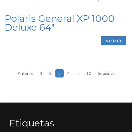
Polaris General XP 1000
Deluxe 64″
Ver Mais
Paginação
Anterior
1
2
3
4
…
10
Seguinte
dos
conteúdos
Etiquetas