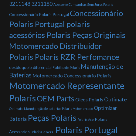
3211148
3211180
Acessorio
Campanhas Sem Juros Polaris
Concessionário
Concessionário Polaris Portugal
Polaris Portugal polaris
acessórios Polaris Peças Originais
Motomercado Distribuidor
Polaris Polaris RZR Perfomance
Manutenção de
desbloqueio diferencial
Fiabilidade Polaris
Baterias
Motomercado Concessionário Polaris
Motomercado Representante
Polaris
OEM Parts
Optimate
Oleos Polaris
Optimizar
Optimate Manutenção de baterias Polaris Motomercado
Peças Polaris
Bateria
Polaris
Polaris Ace
Polaris Portugal
Acessorios
Polaris General