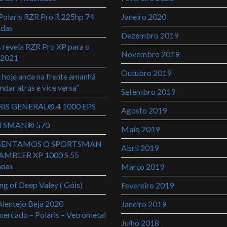
olaris RZR Pro R 225hp 74
Janeiro 2020
adas
Dezembro 2019
s revela RZR Pro XP para o
Novembro 2019
 2021
Outubro 2019
 hoje anda na frente amanhã
ndar atrás e vice versa”
Setembro 2019
IS GENERAL® 4 1000 EPS
Agosto 2019
TSMAN® 570
Maio 2019
SENTAMOS O SPORTSMAN
Abril 2019
AMBLER XP 1000 S 55
adas
Março 2019
ng of Deep Valey ( Góis)
Fevereiro 2019
lentejo Beja 2020
Janeiro 2019
rcado – Polaris – Vetrometal
Julho 2018