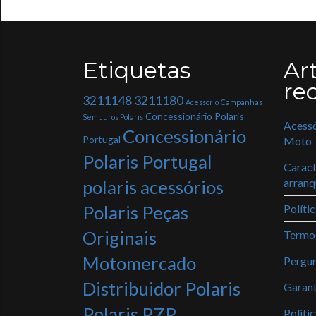
Etiquetas
Ar
re
3211148
3211180
Acessorio
Campanhas
Concessionário Polaris
Sem Juros Polaris
Acessó
Concessionário
Portugal
Moto
Polaris Portugal
Caract
polaris acessórios
arranq
Polaris Peças
Políti
Originais
Termo
Motomercado
Pergun
Distribuidor Polaris
Garant
Polaris RZR
Politi