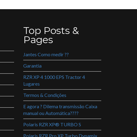
Top Posts &
Pages
Jantes Como medir ??
Garantia
RZR XP 4 1000 EPS Tractor 4
Lugares
Termos & Condições
E agora ? Dilema transmissão Caixa
manual ou Automática????
Polaris RZR XP® TURBO S
Polaris RZR Pro XP Turbo Dynamix