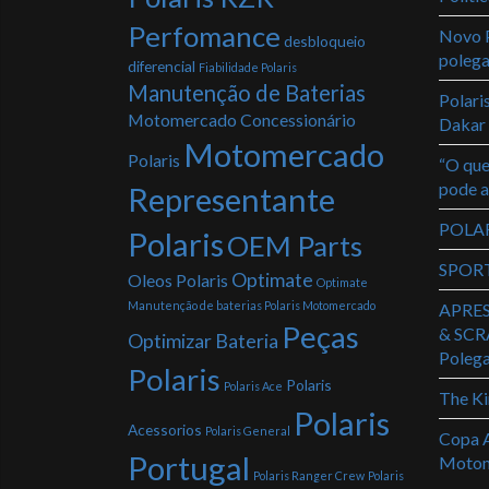
Perfomance
Novo P
desbloqueio
poleg
diferencial
Fiabilidade Polaris
Manutenção de Baterias
Polari
Motomercado Concessionário
Dakar
Motomercado
Polaris
“O que
pode a
Representante
POLAR
Polaris
OEM Parts
SPOR
Optimate
Oleos Polaris
Optimate
Manutenção de baterias Polaris Motomercado
APRE
Peças
& SCR
Optimizar Bateria
Poleg
Polaris
Polaris
Polaris Ace
The Ki
Polaris
Acessorios
Polaris General
Copa A
Portugal
Motome
Polaris Ranger Crew
Polaris