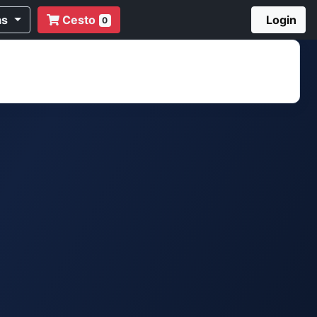
as
Cesto
Login
0