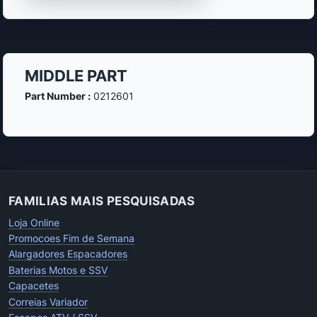
MIDDLE PART
Part Number :
0212601
FAMILIAS MAIS PESQUISADAS
Loja Online
Promocoes Fim de Semana
Alargadores Espacadores
Baterias Motos e SSV
Capacetes
Correias Variador