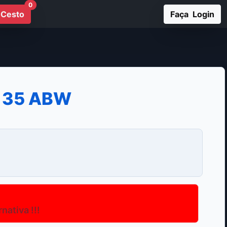
0
Cesto
Faça Login
 35 ABW
ativa !!!