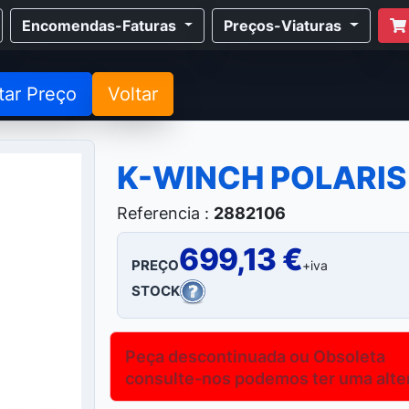
Encomendas-Faturas
Preços-Viaturas
tar Preço
Voltar
K-WINCH POLARIS
Referencia :
2882106
699,13 €
PREÇO
+iva
STOCK
Peça descontinuada ou Obsoleta
consulte-nos podemos ter uma altern