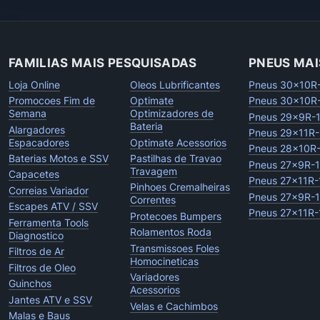
FAMILIAS MAIS PESQUISADAS
PNEUS MAI
Loja Online
Oleos Lubrificantes
Pneus 30x10R
Promocoes Fim de
Optimate
Pneus 30x10R
Semana
Optimizadores de
Pneus 29x9R-
Bateria
Alargadores
Pneus 29x11R-
Espacadores
Optimate Acessorios
Pneus 28x10R
Baterias Motos e SSV
Pastilhas de Travao
Pneus 27x9R-
Travagem
Capacetes
Pneus 27x11R-
Pinhoes Cremalheiras
Correias Variador
Pneus 27x9R-
Correntes
Escapes ATV / SSV
Pneus 27x11R-
Protecoes Bumpers
Ferramenta Tools
Rolamentos Roda
Diagnostico
Transmissoes Foles
Filtros de Ar
Homocineticas
Filtros de Oleo
Variadores
Guinchos
Acessorios
Jantes ATV e SSV
Velas e Cachimbos
Malas e Baus