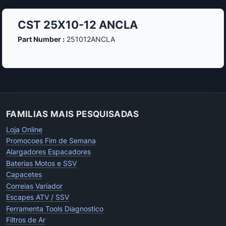
CST 25X10-12 ANCLA
Part Number :
251012ANCLA
FAMILIAS MAIS PESQUISADAS
Loja Online
Promocoes Fim de Semana
Alargadores Espacadores
Baterias Motos e SSV
Capacetes
Correias Variador
Escapes ATV / SSV
Ferramenta Tools Diagnostico
Filtros de Ar