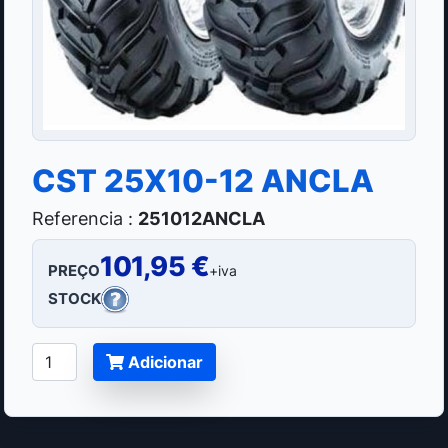
CST 25X10-12 ANCLA
Referencia :
251012ANCLA
101,95 €
PREÇO
+iva
STOCK
Adicionar