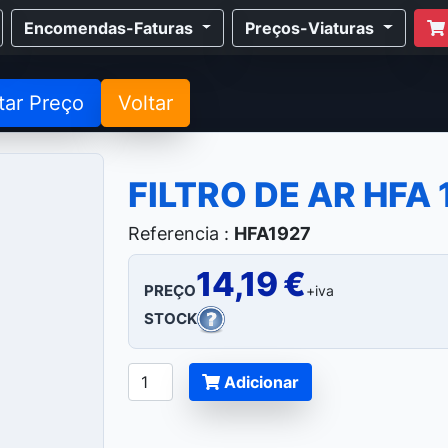
Encomendas-Faturas
Preços-Viaturas
tar Preço
Voltar
FILTRO DE AR HFA 
Referencia :
HFA1927
14,19 €
PREÇO
+iva
STOCK
Adicionar