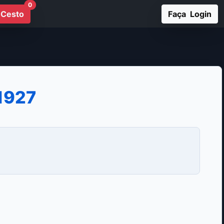
0
Cesto
Faça Login
1927