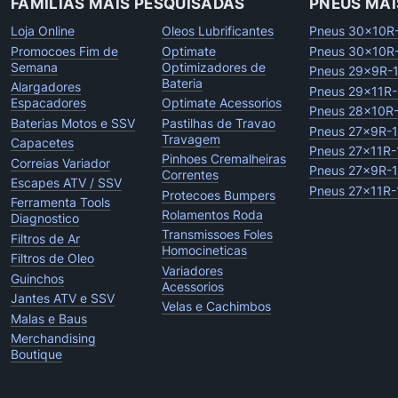
FAMILIAS MAIS PESQUISADAS
PNEUS MAI
Loja Online
Oleos Lubrificantes
Pneus 30x10R
Promocoes Fim de
Optimate
Pneus 30x10R
Semana
Optimizadores de
Pneus 29x9R-
Bateria
Alargadores
Pneus 29x11R-
Espacadores
Optimate Acessorios
Pneus 28x10R
Baterias Motos e SSV
Pastilhas de Travao
Pneus 27x9R-
Travagem
Capacetes
Pneus 27x11R-
Pinhoes Cremalheiras
Correias Variador
Pneus 27x9R-
Correntes
Escapes ATV / SSV
Pneus 27x11R-
Protecoes Bumpers
Ferramenta Tools
Rolamentos Roda
Diagnostico
Transmissoes Foles
Filtros de Ar
Homocineticas
Filtros de Oleo
Variadores
Guinchos
Acessorios
Jantes ATV e SSV
Velas e Cachimbos
Malas e Baus
Merchandising
Boutique