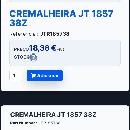
CREMALHEIRA JT 1857
38Z
Referencia :
JTR185738
18,38 €
PREÇO
+iva
STOCK
Adicionar
CREMALHEIRA JT 1857 38Z
Part Number :
JTR185738