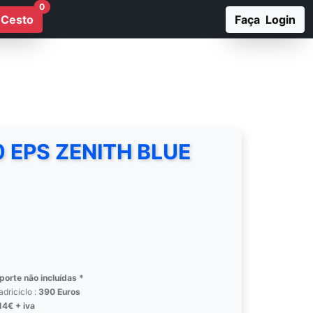
0
Cesto
Faça Login
0 EPS ZENITH BLUE
orte não incluídas *
riciclo :
390 Euros
14€ + iva