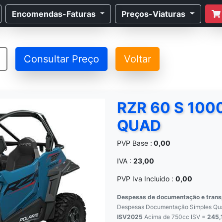
Encomendas-Faturas
Preços-Viaturas
Consultar Preço
Voltar
RZR 60 S 100
QUAD
PVP Base :
0,00
IVA :
23,00
PVP Iva Incluido :
0,00
Despesas de documentação e transp
Despesas Documentação Simples Quad
ISV2025
Acima de 750cc ISV =
245,