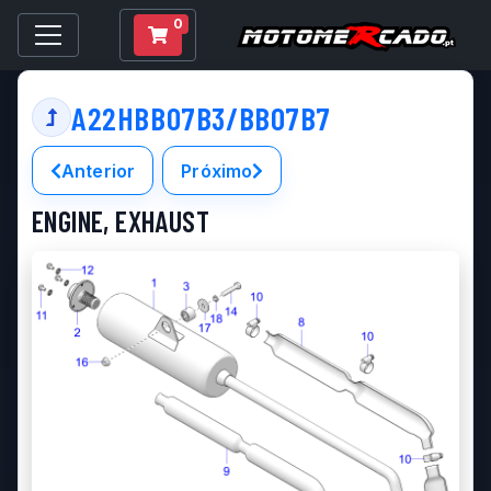
0
A22HBB07B3/BB07B7
Anterior
Próximo
ENGINE, EXHAUST