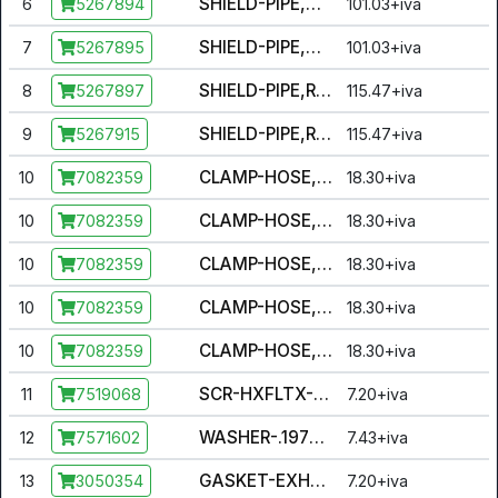
SHIELD-PIPE,MID,INNER
6
101.03+iva
5267894
SHIELD-PIPE,MID,OUTER
7
101.03+iva
5267895
SHIELD-PIPE,REAR,OUTER
8
115.47+iva
5267897
SHIELD-PIPE,REAR,INNER
9
115.47+iva
5267915
CLAMP-HOSE, 2.00-SS
10
18.30+iva
7082359
CLAMP-HOSE, 2.00-SS
10
18.30+iva
7082359
CLAMP-HOSE, 2.00-SS
10
18.30+iva
7082359
CLAMP-HOSE, 2.00-SS
10
18.30+iva
7082359
CLAMP-HOSE, 2.00-SS
10
18.30+iva
7082359
SCR-HXFLTX-M5X.8X10 8.8ZOD TDF
11
7.20+iva
7519068
WASHER-.197X.50 INT/EXT LK-Y
12
7.43+iva
7571602
GASKET-EXHAUST SEAL
13
7.20+iva
3050354