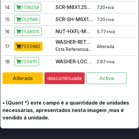
SCR-M8X1.25X40 HX/CP SS
14
7.20+iva
7518258
SCR-SH-M6X1.0X18 9.8 ZY3 SEMS
15
7.20+iva
7521188
NUT-HXFL-M8X1.25 10 SPC
16
5.77+iva
7548015
WASHER-RETAINING,8.5X28X3
17
Alterada
7555982
Esta Referencia foi alterada para :
7
WASHER-LOCK M8X12.7ODX2MM ZY3
18
2.87+iva
7556111
Alterada
descontinuada
Activa
• (Quant *) este campo é a quantidade de unidades
necessárias, apresentados nesta imagem ,mas é
vendido à unidade.