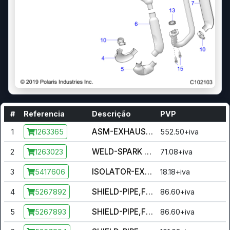
#
Referencia
Descrição
PVP
ASM-EXHAUST INCL. 1-12
1
552.50+iva
1263365
WELD-SPARK ARRESTOR,150
2
71.08+iva
1263023
ISOLATOR-EXHAUST BRACKET
3
18.18+iva
5417606
SHIELD-PIPE,FRONT,INNER
4
86.60+iva
5267892
SHIELD-PIPE,FRONT,OUTER
5
86.60+iva
5267893