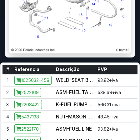
#
Referencia
Descrição
PVP
WELD-SEAT BASE,TANK,BLK
1
93.82+iva
1025032-458
ASM-FUEL TANK W/PUMP [INCL. 2-4]
2
538.68+iva
2522169
K-FUEL PUMP [INCL. GASKET AND NUT]
3
566.31+iva
2208422
NUT-MASON JAR
4
48.45+iva
5437138
ASM-FUEL LINE
5
93.82+iva
2522170