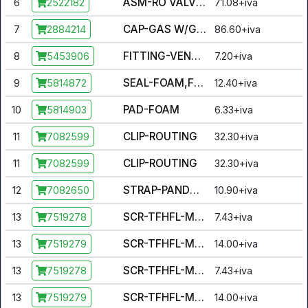
ASM-RO VALVE TO FRAME
6
71.08+iva
2522182
CAP-GAS W/GAUGE,241MM
7
86.60+iva
2884214
FITTING-VENT LINE,RND,90,1/4"
8
7.20+iva
5453906
SEAL-FOAM,FUEL FILL NECK
9
12.40+iva
5814872
PAD-FOAM
10
6.33+iva
5814903
CLIP-ROUTING
11
32.30+iva
7082599
CLIP-ROUTING
11
32.30+iva
7082599
STRAP-PANDUIT,DOUBLE,LOOP,CLIP
12
10.90+iva
7082650
SCR-TFHFL-M6X1.0X20 S/R ZOD [INCL. 13,14]
13
7.43+iva
7519278
SCR-TFHFL-M6X1.0X20 ZOD
13
14.00+iva
7519279
SCR-TFHFL-M6X1.0X20 S/R ZOD [INCL. 13,14]
13
7.43+iva
7519278
SCR-TFHFL-M6X1.0X20 ZOD
13
14.00+iva
7519279