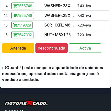
WASHER-.28X.62-.14(RBR-BK)-Z
14
7.43+iva
7555748
WASHER-.28X.62-.14(RBR-BK)-Z
14
7.43+iva
7555748
SCR-HXFL,M6X1.0X16 8.8ZY3DL204
15
7.20+iva
7519329
NUT- M8X1.25, FLG, NYLOC-OLIVE D
16
7.20+iva
7547332
Alterada
descontinuada
Activa
• (Quant *) este campo é a quantidade de unidades
necessárias, apresentados nesta imagem ,mas é
vendido à unidade.