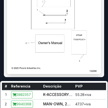
#
Referencia
Descrição
PVP
K-ACCESSORY TOOLS (INCL. 4)
1
55.28+iva
2882357
MAN-OWN, 22 RANGER 150
2
47.37+iva
9940368