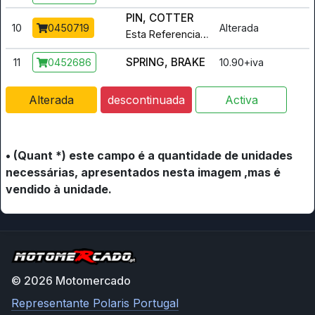
PIN, COTTER
10
Alterada
0450719
Esta Referencia foi alterada para :
0
SPRING, BRAKE
11
10.90+iva
0452686
Alterada
descontinuada
Activa
• (Quant *) este campo é a quantidade de unidades
necessárias, apresentados nesta imagem ,mas é
vendido à unidade.
© 2026 Motomercado
Representante Polaris Portugal