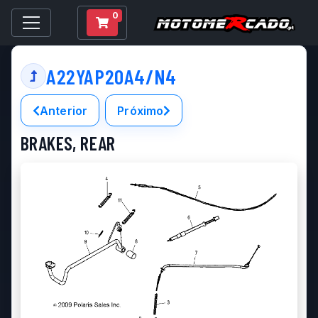
0
A22YAP20A4/N4
Anterior
Próximo
BRAKES, REAR