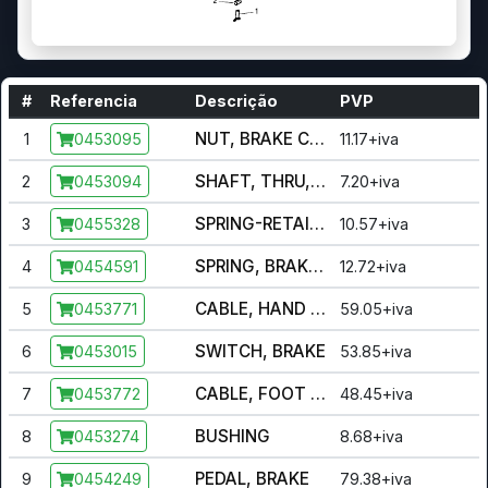
#
Referencia
Descrição
PVP
NUT, BRAKE CABLE, REAR
1
11.17+iva
0453095
SHAFT, THRU, REAR
2
7.20+iva
0453094
SPRING-RETAINER
3
10.57+iva
0455328
SPRING, BRAKE, REAR
4
12.72+iva
0454591
CABLE, HAND BRAKE, REAR
5
59.05+iva
0453771
SWITCH, BRAKE
6
53.85+iva
0453015
CABLE, FOOT BRAKE, REAR
7
48.45+iva
0453772
BUSHING
8
8.68+iva
0453274
PEDAL, BRAKE
9
79.38+iva
0454249