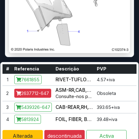
#
Referencia
Descrição
PVP
RIVET-TUFLOK,.315-.325X.787
1
4.57+iva
7661855
ASM-RR,CAB,LH,SCR,O.BURST [INCL. WARNING DECALS]
2
Obsoleta
2637712-647
Consulte-nos podemos ter uma solução
CAB-REAR,RH,ORG.BURST
3
393.65+iva
5439326-647
FOIL, FIBER, BOX, REAR
4
39.48+iva
5813924
Alterada
descontinuada
Activa