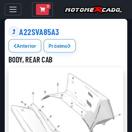
0
A22SVA85A3
Anterior
Próximo
BODY, REAR CAB