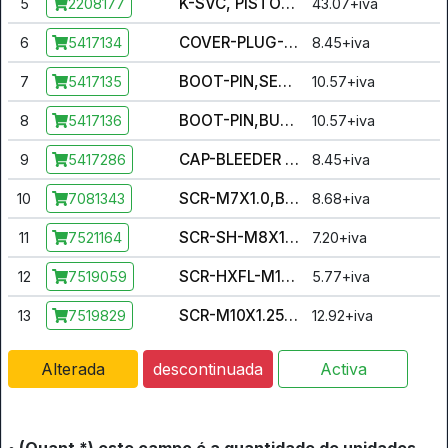
K-SVC, PISTON AND SEALS
5
43.07+iva
2208177
COVER-PLUG-EPDM,70 DURO
6
8.45+iva
5417134
BOOT-PIN,SEAL,EPDM,50 DURO
7
10.57+iva
5417135
BOOT-PIN,BUSHING,EPDM,50 DURO
8
10.57+iva
5417136
CAP-BLEEDER SCRW,EP RUBBER 50
9
8.45+iva
5417286
SCR-M7X1.0,BLEEDER,OLIVE D
10
8.68+iva
7081343
SCR-SH-M8X1.25X51 8.8 ZOD
11
7.20+iva
7521164
SCR-HXFL-M10X1.25X30 8.8 ZOD
12
5.77+iva
7519059
SCR-M10X1.25X25 10.9 HXFL ZOD
13
12.92+iva
7519829
Alterada
descontinuada
Activa
• (Quant *) este campo é a quantidade de unidades