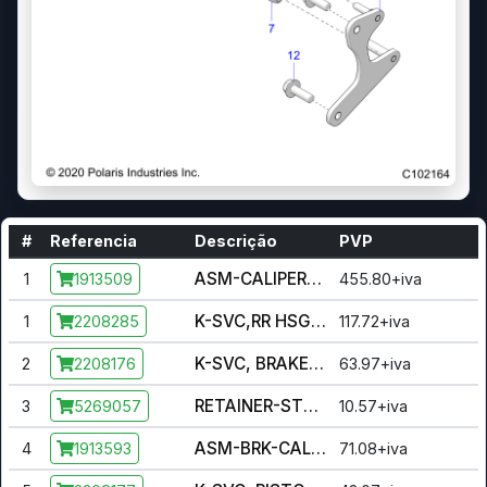
#
Referencia
Descrição
PVP
ASM-CALIPER,RR,SB1.00 [INCL. 1-11]
1
455.80+iva
1913509
K-SVC,RR HSG,PSTN,SEALS,BLDR [INCL. 1,5,10]
1
117.72+iva
2208285
K-SVC, BRAKE PADS [INCL. 3]
2
63.97+iva
2208176
RETAINER-STEEL,PAD PIN
3
10.57+iva
5269057
ASM-BRK-CAL MNT,REAR
4
71.08+iva
1913593