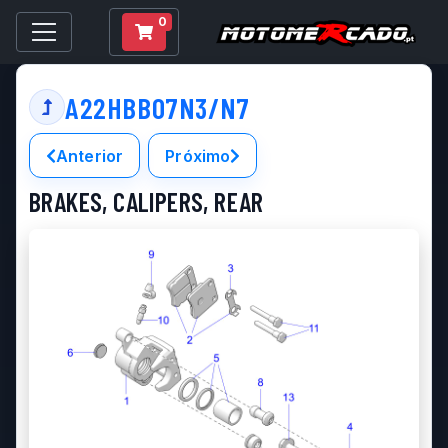
0
A22HBB07N3/N7
Anterior
Próximo
BRAKES, CALIPERS, REAR