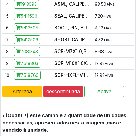
ASM., CALIPER MOUNT
4
93.50+iva
1913093
SEAL, CALIPER, INNER, 1.25
5
7.20+iva
5411596
BOOT, PIN, BUSHING
6
4.32+iva
5412505
SHORT CALIPER BOOT
7
4.32+iva
5412506
SCR-M7X1.0,BLEEDER,OLIVE D
8
8.68+iva
7081343
SCR-M10X1.0X8,SOC SET-OD
9
12.92+iva
7518863
SCR-HXFL-M10X1.25X25 8.8 Z NY [CALIPER MOUNTING]
10
12.92+iva
7518760
Alterada
descontinuada
Activa
• (Quant *) este campo é a quantidade de unidades
necessárias, apresentados nesta imagem ,mas é
vendido à unidade.