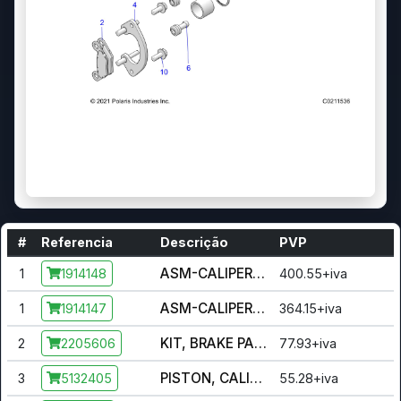
#
Referencia
Descrição
PVP
ASM-CALIPER,BRAKE,1.25",RH [INCL. 1-9]
1
400.55+iva
1914148
ASM-CALIPER,BRAKE,1.25",LH [INCL. 1-9]
1
364.15+iva
1914147
KIT, BRAKE PAD, HIGH PERFORMANCE [INCL. 2 PADS]
2
77.93+iva
2205606
PISTON, CALIPER, 1.25
3
55.28+iva
5132405