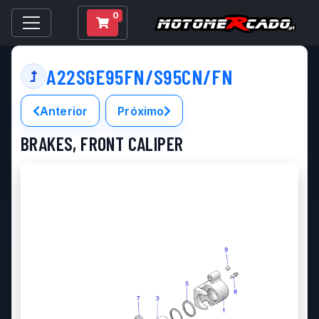
0
A22SGE95FN/S95CN/FN
Anterior
Próximo
BRAKES, FRONT CALIPER