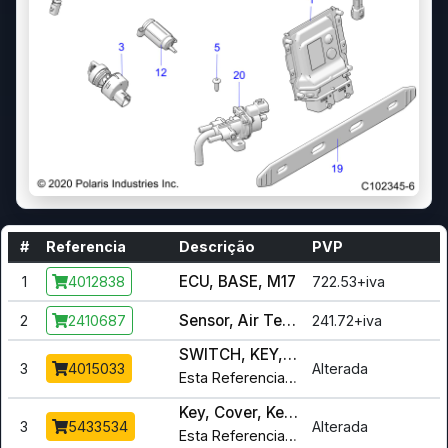
#
Referencia
Descrição
PVP
ECU, BASE, M17
1
722.53+iva
4012838
Sensor, Air Temperature
2
241.72+iva
2410687
SWITCH, KEY, 3 POSITION, SEALED [INCL. SWITCH, COVER, and NUT]
3
Alterada
4015033
Esta Referencia foi alterada para :
4
Key, Cover, Keyswitch
3
Alterada
5433534
Esta Referencia foi alterada para :
5