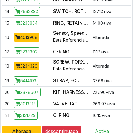
SWITCH, ROTARY, 2 PIN RESISTIVE [GEAR POSITION]
14
127.13+iva
7662383
RING, RETAINING BASIC EXTERNAL
15
14.00+iva
3233834
Sensor, Speed, Trans.
16
Alterada
4013908
Esta Referencia foi alterada para :
3
O-RING
17
11.17+iva
3234302
SCREW. TORX, PAN HEAD
18
Alterada
3234329
Esta Referencia foi alterada para :
3
STRAP, ECU
19
37.68+iva
5414193
KIT, HARNESS, IAC
20
227.90+iva
2878507
VALVE, IAC
20
269.97+iva
4013313
O-RING
21
16.15+iva
3131729
Alterada
descontinuada
Activa