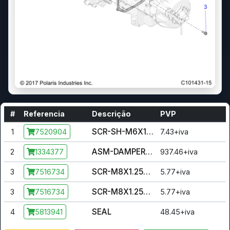
#
Referencia
Descrição
PVP
SCR-SH-M6X1.0X14,12.9
1
7.43+iva
7520904
ASM-DAMPER,SPRING,ATV
2
937.46+iva
1334377
SCR-M8X1.25X25-HX/FL-Y/D
3
5.77+iva
7516734
SCR-M8X1.25X25-HX/FL-Y/D
3
5.77+iva
7516734
SEAL
4
48.45+iva
5813941