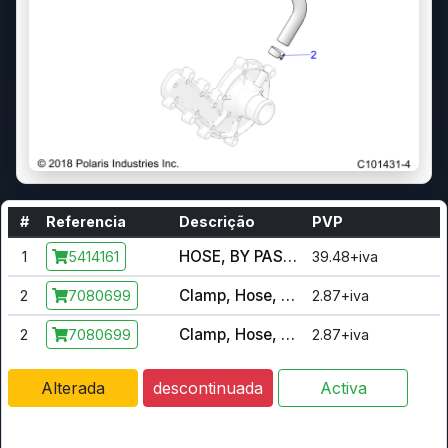
#
Referencia
Descrição
PVP
HOSE, BY PASS, FORMED
1
39.48+iva
5414161
Clamp, Hose, Spring, .69 Inch
2
2.87+iva
7080699
Clamp, Hose, Spring, .69 Inch
2
2.87+iva
7080699
Alterada
descontinuada
Activa