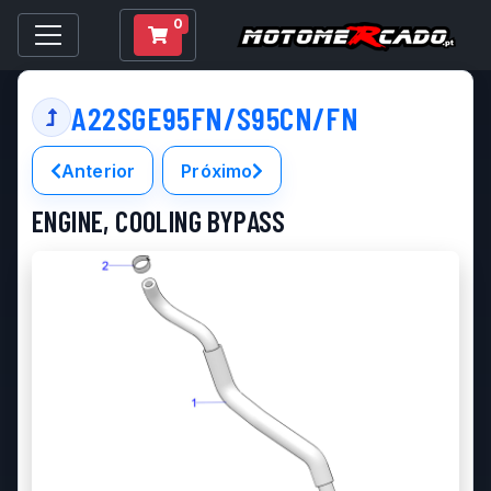
0
A22SGE95FN/S95CN/FN
Anterior
Próximo
ENGINE, COOLING BYPASS