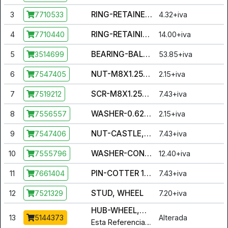
RING-RETAINER,EXTERNAL,1.188
3
4.32+iva
7710533
RING-RETAINING,2.875,INTERNAL
4
14.00+iva
7710440
BEARING-BALL,SEALED,44X72X33.1
5
53.85+iva
3514699
NUT-M8X1.25C10,HX,NYL,DIN982,Z
6
2.15+iva
7547405
SCR-M8X1.25X65-HX/FL-Y,CL 10.9
7
7.43+iva
7519212
WASHER-0.62X0.330 X .060 FL-Y
8
2.15+iva
7556557
NUT-CASTLE,M18X1.5X13
9
7.43+iva
7547406
WASHER-CONE.755X1.5X.072-.107P
10
12.40+iva
7555796
PIN-COTTER 1/8X1 1/2-Y
11
7.43+iva
7661404
STUD, WHEEL
12
7.20+iva
7521329
HUB-WHEEL,MACH
13
Alterada
5144373
Esta Referencia foi alterada para :
5