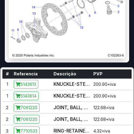
#
Referencia
Descrição
PVP
KNUCKLE-STEERING,MACH,LH
1
200.90+iva
5143613
KNUCKLE-STEERING,MACH,RH
1
200.90+iva
5143614
JOINT, BALL, LONG STUD
2
122.68+iva
7061220
JOINT, BALL, LONG STUD
2
122.68+iva
7061220
RING-RETAINER,EXTERNAL,1.188
3
4.32+iva
7710533