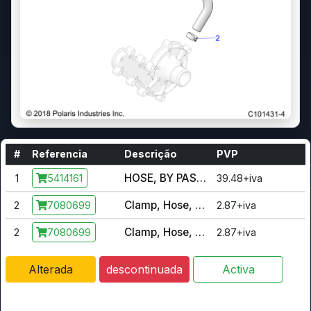
#
Referencia
Descrição
PVP
HOSE, BY PASS, FORMED
1
39.48+iva
5414161
Clamp, Hose, Spring, .69 Inch
2
2.87+iva
7080699
Clamp, Hose, Spring, .69 Inch
2
2.87+iva
7080699
Alterada
descontinuada
Activa