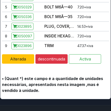
BOLT M6Ã—40
5
7.20+iva
3050329
BOLT M6Ã—35
6
7.20+iva
3050336
PLUG, COVER, RUBBER, LH
7
14.53+iva
3023895
INSIDE HEXAGONAL BOLT M6Ã—20
8
7.20+iva
3050097
TRIM
9
47.37+iva
3023896
Alterada
descontinuada
Activa
• (Quant *) este campo é a quantidade de unidades
necessárias, apresentados nesta imagem ,mas é
vendido à unidade.