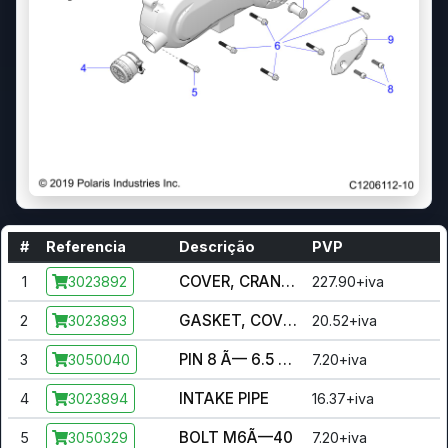
#
Referencia
Descrição
PVP
COVER, CRANKCASE, LH
1
227.90+iva
3023892
GASKET, COVER, CRANKCASE, LH
2
20.52+iva
3023893
PIN 8 Ã— 6.5 Ã— 14
3
7.20+iva
3050040
INTAKE PIPE
4
16.37+iva
3023894
BOLT M6Ã—40
5
7.20+iva
3050329