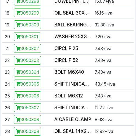
DOWEL PIN 10X14
17
15.07+iva
3050298
OIL SEAL 30X40X6
18
16.15+iva
3050299
BALL BEARING 6205-2RS
19
32.30+iva
3050300
WASHER 25X34X1
20
7.20+iva
3050301
CIRCLIP 25
21
7.43+iva
3050302
CIRCLIP 52
22
7.43+iva
3050303
BOLT M6X40
23
7.43+iva
3050304
SHIFT INDICATOR CABLE
24
48.45+iva
3050305
BOLT M6X12
25
7.43+iva
3050306
SHIFT INDICATOR CONTACT
26
12.72+iva
3050307
A CABLE CLAMP
27
8.68+iva
3050308
OIL SEAL 14X22X5
28
12.92+iva
3050309