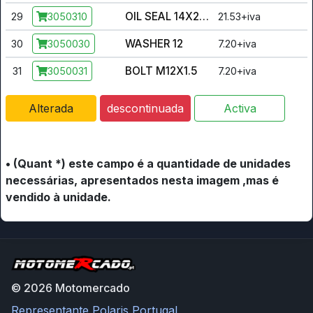
OIL SEAL 14X28X7
29
21.53+iva
3050310
WASHER 12
30
7.20+iva
3050030
BOLT M12X1.5
31
7.20+iva
3050031
Alterada
descontinuada
Activa
• (Quant *) este campo é a quantidade de unidades
necessárias, apresentados nesta imagem ,mas é
vendido à unidade.
© 2026 Motomercado
Representante Polaris Portugal