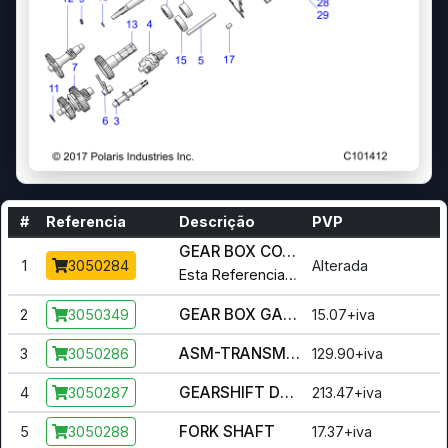
#
Referencia
Descrição
PVP
GEAR BOX COVER
1
Alterada
3050284
Esta Referencia foi alterada para :
3
GEAR BOX GASKET
2
15.07+iva
3050349
ASM-TRANSMISSION SHAFT
3
129.90+iva
3050286
GEARSHIFT DRUM
4
213.47+iva
3050287
FORK SHAFT
5
17.37+iva
3050288