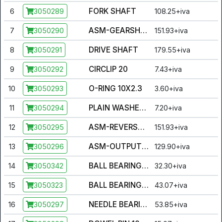
FORK SHAFT
6
108.25+iva
3050289
ASM-GEARSHIFT SHAFT
7
151.93+iva
3050290
DRIVE SHAFT
8
179.55+iva
3050291
CIRCLIP 20
9
7.43+iva
3050292
O-RING 10X2.3
10
3.60+iva
3050293
PLAIN WASHERS (STEEL) 15X19X1
11
7.20+iva
3050294
ASM-REVERSE GEAR SHAFT
12
151.93+iva
3050295
ASM-OUTPUT SHAFT
13
129.90+iva
3050296
BALL BEARING 6302
14
32.30+iva
3050342
BALL BEARING 6204
15
43.07+iva
3050323
NEEDLE BEARING RNA4905
16
53.85+iva
3050297