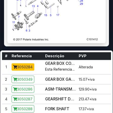
#
Referencia
Descrição
PVP
GEAR BOX COVER
1
Alterada
3050284
Esta Referencia foi alterada para :
3
GEAR BOX GASKET
2
15.07+iva
3050349
ASM-TRANSMISSION SHAFT
3
129.90+iva
3050286
GEARSHIFT DRUM
4
213.47+iva
3050287
FORK SHAFT
5
17.37+iva
3050288