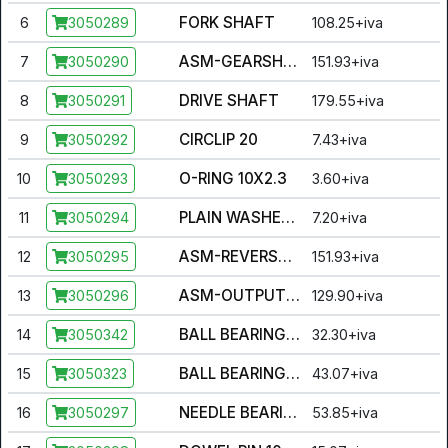
FORK SHAFT
6
108.25+iva
3050289
ASM-GEARSHIFT SHAFT
7
151.93+iva
3050290
DRIVE SHAFT
8
179.55+iva
3050291
CIRCLIP 20
9
7.43+iva
3050292
O-RING 10X2.3
10
3.60+iva
3050293
PLAIN WASHERS (STEEL) 15X19X1
11
7.20+iva
3050294
ASM-REVERSE GEAR SHAFT
12
151.93+iva
3050295
ASM-OUTPUT SHAFT
13
129.90+iva
3050296
BALL BEARING 6302
14
32.30+iva
3050342
BALL BEARING 6204
15
43.07+iva
3050323
NEEDLE BEARING RNA4905
16
53.85+iva
3050297