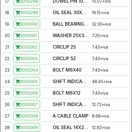
DOWEL PIN 10X14
17
15.07+iva
3050298
OIL SEAL 30X40X6
18
16.15+iva
3050299
BALL BEARING 6205-2RS
19
32.30+iva
3050300
WASHER 25X34X1
20
7.20+iva
3050301
CIRCLIP 25
21
7.43+iva
3050302
CIRCLIP 52
22
7.43+iva
3050303
BOLT M6X40
23
7.43+iva
3050304
SHIFT INDICATOR CABLE
24
48.45+iva
3050305
BOLT M6X12
25
7.43+iva
3050306
SHIFT INDICATOR CONTACT
26
12.72+iva
3050307
A CABLE CLAMP
27
8.68+iva
3050308
OIL SEAL 14X22X5
28
12.92+iva
3050309