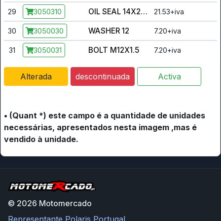
OIL SEAL 14X28X7
29
21.53+iva
3050310
WASHER 12
30
7.20+iva
3050030
BOLT M12X1.5
31
7.20+iva
3050031
Alterada
descontinuada
Activa
• (Quant *) este campo é a quantidade de unidades
necessárias, apresentados nesta imagem ,mas é
vendido à unidade.
© 2026 Motomercado
Representante Polaris Portugal