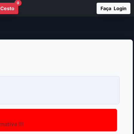
0
Cesto
Faça Login
ativa !!!