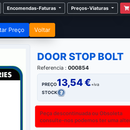
Encomendas-Faturas
Preços-Viaturas
tar Preço
Voltar
DOOR STOP BOLT
Referencia :
000854
13,54 €
PREÇO
+iva
STOCK
Peça descontinuada ou Obsoleta
consulte-nos podemos ter uma altern