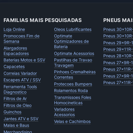
FAMILIAS MAIS PESQUISADAS
PNEUS MAI
Loja Online
Oleos Lubrificantes
Pneus 30x10R
Promocoes Fim de
Optimate
Pneus 30x10R
Semana
Optimizadores de
Pneus 29x9R-
Bateria
Alargadores
Pneus 29x11R-
Espacadores
Optimate Acessorios
Pneus 28x10R
Baterias Motos e SSV
Pastilhas de Travao
Pneus 27x9R-
Travagem
Capacetes
Pneus 27x11R-
Pinhoes Cremalheiras
Correias Variador
Pneus 27x9R-
Correntes
Escapes ATV / SSV
Pneus 27x11R-
Protecoes Bumpers
Ferramenta Tools
Rolamentos Roda
Diagnostico
Transmissoes Foles
Filtros de Ar
Homocineticas
Filtros de Oleo
Variadores
Guinchos
Acessorios
Jantes ATV e SSV
Velas e Cachimbos
Malas e Baus
Merchandising