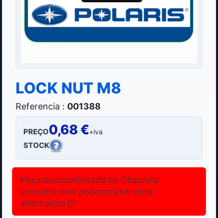
LOCK NUT M8
Referencia :
001388
0,68 €
PREÇO
+iva
STOCK
Peça descontinuada ou Obsoleta
consulte-nos podemos ter uma
alternativa !!!