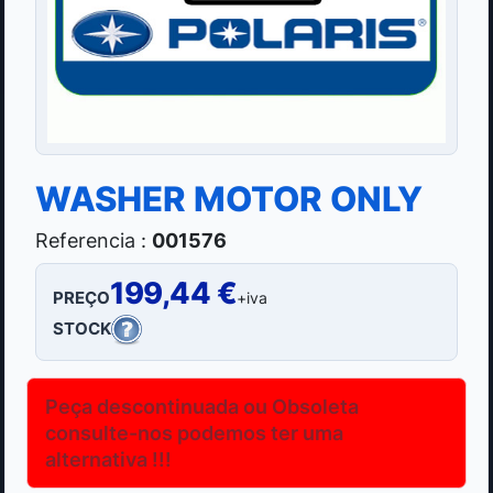
WASHER MOTOR ONLY
Referencia :
001576
199,44 €
PREÇO
+iva
STOCK
Peça descontinuada ou Obsoleta
consulte-nos podemos ter uma
alternativa !!!