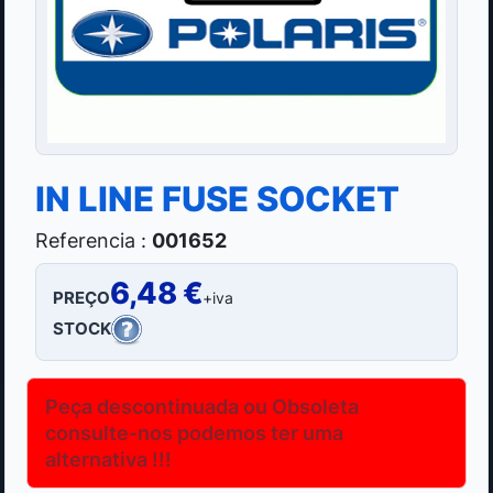
IN LINE FUSE SOCKET
Referencia :
001652
6,48 €
PREÇO
+iva
STOCK
Peça descontinuada ou Obsoleta
consulte-nos podemos ter uma
alternativa !!!