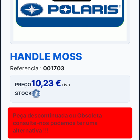
HANDLE MOSS
Referencia :
001703
10,23 €
PREÇO
+iva
STOCK
Peça descontinuada ou Obsoleta
consulte-nos podemos ter uma
alternativa !!!