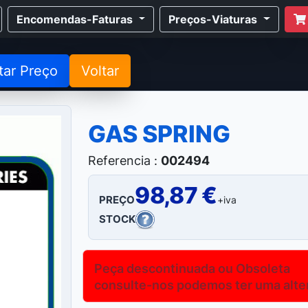
Encomendas-Faturas
Preços-Viaturas
tar Preço
Voltar
GAS SPRING
Referencia :
002494
98,87 €
PREÇO
+iva
STOCK
Peça descontinuada ou Obsoleta
consulte-nos podemos ter uma altern