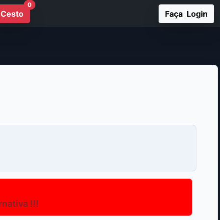
0
Cesto
Faça Login
ativa !!!