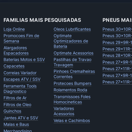
FAMILIAS MAIS PESQUISADAS
PNEUS MAI
Loja Online
Oleos Lubrificantes
Pneus 30x10R
Promocoes Fim de
Optimate
Pneus 30x10R
Semana
Optimizadores de
Pneus 29x9R-
Bateria
Alargadores
Pneus 29x11R-
Espacadores
Optimate Acessorios
Pneus 28x10R
Baterias Motos e SSV
Pastilhas de Travao
Pneus 27x9R-
Travagem
Capacetes
Pneus 27x11R-
Pinhoes Cremalheiras
Correias Variador
Pneus 27x9R-
Correntes
Escapes ATV / SSV
Pneus 27x11R-
Protecoes Bumpers
Ferramenta Tools
Rolamentos Roda
Diagnostico
Transmissoes Foles
Filtros de Ar
Homocineticas
Filtros de Oleo
Variadores
Guinchos
Acessorios
Jantes ATV e SSV
Velas e Cachimbos
Malas e Baus
Merchandising