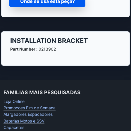
Onde se usa esta peça?
INSTALLATION BRACKET
Part Number :
0213902
FAMILIAS MAIS PESQUISADAS
Loja Online
Promocoes Fim de Semana
Alargadores Espacadores
Baterias Motos e SSV
Capacetes