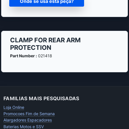
Onde se usa esta peça?
CLAMP FOR REAR ARM
PROTECTION
Part Number :
021418
FAMILIAS MAIS PESQUISADAS
Loja Online
Promocoes Fim de Semana
Alargadores Espacadores
Baterias Motos e SSV