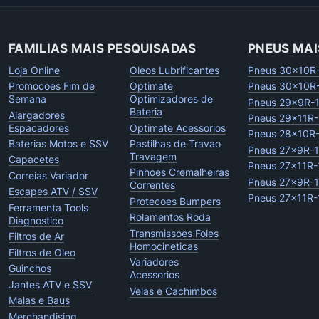
FAMILIAS MAIS PESQUISADAS
PNEUS MAI
Loja Online
Oleos Lubrificantes
Pneus 30x10R
Promocoes Fim de
Optimate
Pneus 30x10R
Semana
Optimizadores de
Pneus 29x9R-
Bateria
Alargadores
Pneus 29x11R-
Espacadores
Optimate Acessorios
Pneus 28x10R
Baterias Motos e SSV
Pastilhas de Travao
Pneus 27x9R-
Travagem
Capacetes
Pneus 27x11R-
Pinhoes Cremalheiras
Correias Variador
Pneus 27x9R-
Correntes
Escapes ATV / SSV
Pneus 27x11R-
Protecoes Bumpers
Ferramenta Tools
Rolamentos Roda
Diagnostico
Transmissoes Foles
Filtros de Ar
Homocineticas
Filtros de Oleo
Variadores
Guinchos
Acessorios
Jantes ATV e SSV
Velas e Cachimbos
Malas e Baus
Merchandising