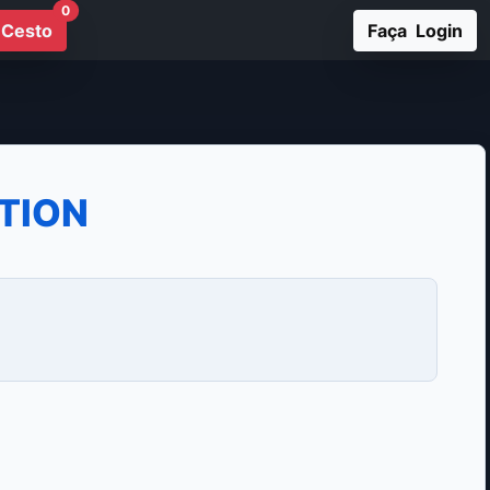
0
Cesto
Faça Login
CTION