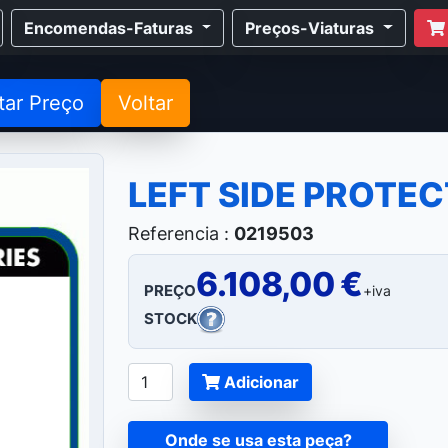
Encomendas-Faturas
Preços-Viaturas
tar Preço
Voltar
LEFT SIDE PROTE
Referencia :
0219503
6.108,00 €
PREÇO
+iva
STOCK
Adicionar
Onde se usa esta peça?