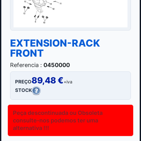
EXTENSION-RACK
FRONT
Referencia :
0450000
89,48 €
PREÇO
+iva
STOCK
Peça descontinuada ou Obsoleta
consulte-nos podemos ter uma
alternativa !!!