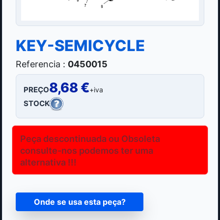
KEY-SEMICYCLE
Referencia :
0450015
8,68 €
PREÇO
+iva
STOCK
Peça descontinuada ou Obsoleta
consulte-nos podemos ter uma
alternativa !!!
Onde se usa esta peça?