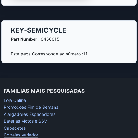
KEY-SEMICYCLE
Part Number :
0450015
Esta peça Corresponde ao número :11
FAMILIAS MAIS PESQUISADAS
Loja Online
Promocoes Fim de Semana
Alargadores Espacadores
Baterias Motos e SSV
Capacetes
Correias Variador