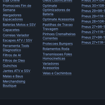
Loja Online
Oleos Lubrificantes
Pneus 30x10R
Promocoes Fim de
Optimate
Pneus 30x10R
Semana
Optimizadores de
Pneus 29x9R-
Bateria
Alargadores
Pneus 29x11R-
Espacadores
Optimate Acessorios
Pneus 28x10R
Baterias Motos e SSV
Pastilhas de Travao
Pneus 27x9R-
Travagem
Capacetes
Pneus 27x11R-
Pinhoes Cremalheiras
Correias Variador
Pneus 27x9R-
Correntes
Escapes ATV / SSV
Pneus 27x11R-
Protecoes Bumpers
Ferramenta Tools
Rolamentos Roda
Diagnostico
Transmissoes Foles
Filtros de Ar
Homocineticas
Filtros de Oleo
Variadores
Guinchos
Acessorios
Jantes ATV e SSV
Velas e Cachimbos
Malas e Baus
Merchandising
Boutique