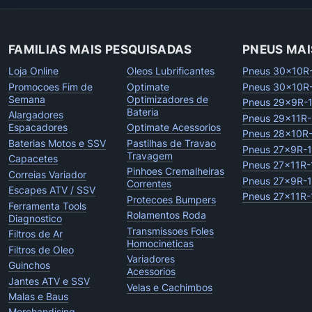
FAMILIAS MAIS PESQUISADAS
PNEUS MAI
Loja Online
Oleos Lubrificantes
Pneus 30x10R
Promocoes Fim de
Optimate
Pneus 30x10R
Semana
Optimizadores de
Pneus 29x9R-
Bateria
Alargadores
Pneus 29x11R-
Espacadores
Optimate Acessorios
Pneus 28x10R
Baterias Motos e SSV
Pastilhas de Travao
Pneus 27x9R-
Travagem
Capacetes
Pneus 27x11R-
Pinhoes Cremalheiras
Correias Variador
Pneus 27x9R-
Correntes
Escapes ATV / SSV
Pneus 27x11R-
Protecoes Bumpers
Ferramenta Tools
Rolamentos Roda
Diagnostico
Transmissoes Foles
Filtros de Ar
Homocineticas
Filtros de Oleo
Variadores
Guinchos
Acessorios
Jantes ATV e SSV
Velas e Cachimbos
Malas e Baus
Merchandising