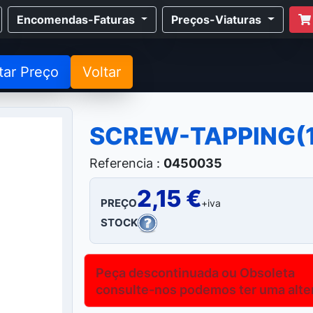
Encomendas-Faturas
Preços-Viaturas
tar Preço
Voltar
SCREW-TAPPING(
Referencia :
0450035
2,15 €
PREÇO
+iva
STOCK
Peça descontinuada ou Obsoleta
consulte-nos podemos ter uma altern