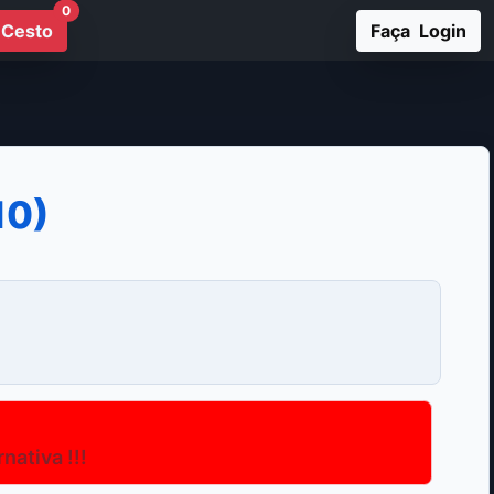
0
Cesto
Faça Login
10)
ativa !!!