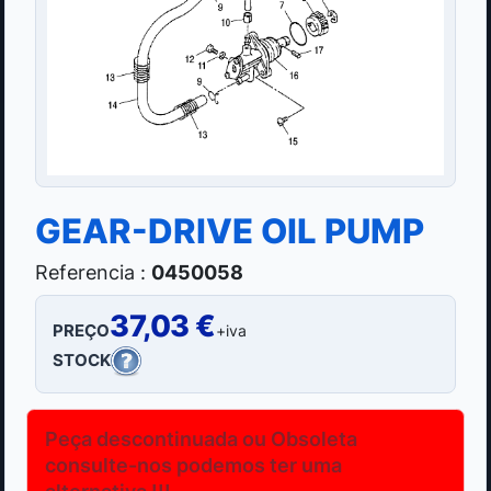
GEAR-DRIVE OIL PUMP
Referencia :
0450058
37,03 €
PREÇO
+iva
STOCK
Peça descontinuada ou Obsoleta
consulte-nos podemos ter uma
alternativa !!!