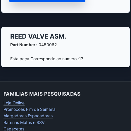
REED VALVE ASM.
Part Number :
0450062
Esta peça Corresponde ao número :17
FAMILIAS MAIS PESQUISADAS
Loja Online
Promocoes Fim de Semana
Alargadores Espacadores
Baterias Motos e SSV
Capacetes