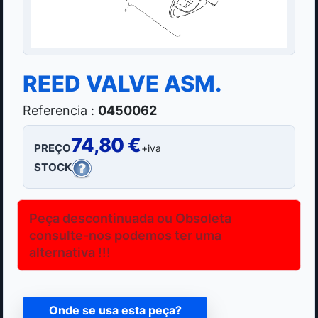
REED VALVE ASM.
Referencia :
0450062
74,80 €
PREÇO
+iva
STOCK
Peça descontinuada ou Obsoleta
consulte-nos podemos ter uma
alternativa !!!
Onde se usa esta peça?