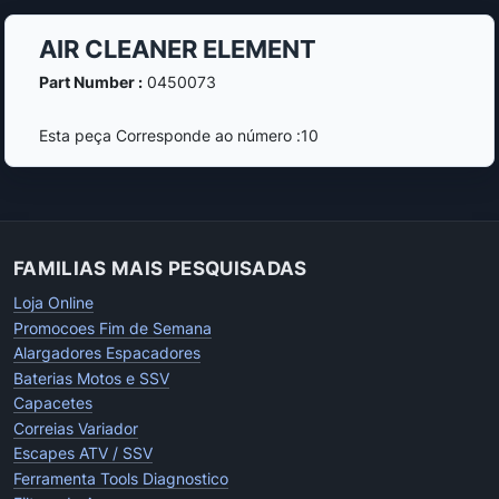
AIR CLEANER ELEMENT
Part Number :
0450073
Esta peça Corresponde ao número :10
FAMILIAS MAIS PESQUISADAS
Loja Online
Promocoes Fim de Semana
Alargadores Espacadores
Baterias Motos e SSV
Capacetes
Correias Variador
Escapes ATV / SSV
Ferramenta Tools Diagnostico