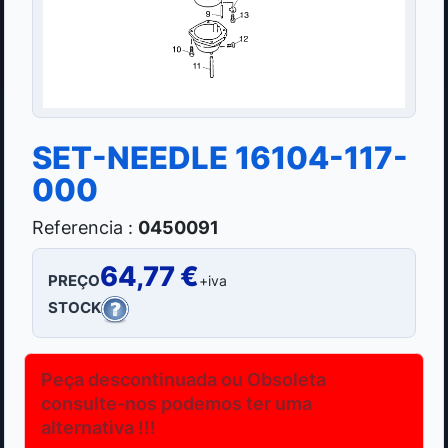
SET-NEEDLE 16104-117-
000
Referencia :
0450091
64,77 €
PREÇO
+iva
STOCK
Peça descontinuada ou Obsoleta
consulte-nos podemos ter uma
alternativa !!!