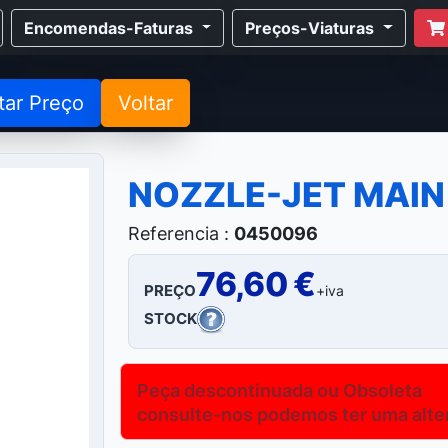
Encomendas-Faturas
Preços-Viaturas
tar Preço
Voltar
NOZZLE-JET MAIN
Referencia :
0450096
76,60 €
PREÇO
+iva
STOCK
Peça descontinuada ou Obsoleta
consulte-nos podemos ter uma altern