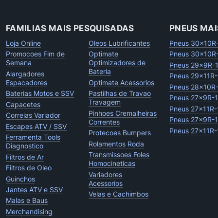
FAMILIAS MAIS PESQUISADAS
PNEUS MAI
Loja Online
Oleos Lubrificantes
Pneus 30x10R
Promocoes Fim de
Optimate
Pneus 30x10R
Semana
Optimizadores de
Pneus 29x9R-
Bateria
Alargadores
Pneus 29x11R-
Espacadores
Optimate Acessorios
Pneus 28x10R
Baterias Motos e SSV
Pastilhas de Travao
Pneus 27x9R-
Travagem
Capacetes
Pneus 27x11R-
Pinhoes Cremalheiras
Correias Variador
Pneus 27x9R-
Correntes
Escapes ATV / SSV
Pneus 27x11R-
Protecoes Bumpers
Ferramenta Tools
Rolamentos Roda
Diagnostico
Transmissoes Foles
Filtros de Ar
Homocineticas
Filtros de Oleo
Variadores
Guinchos
Acessorios
Jantes ATV e SSV
Velas e Cachimbos
Malas e Baus
Merchandising