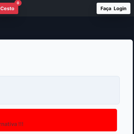
0
Cesto
Faça Login
ativa !!!