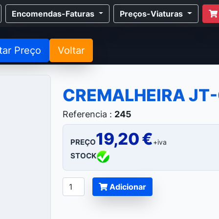
Encomendas-Faturas
Preços-Viaturas
tar Preço
Voltar
CREMALHEIRA JT
Referencia :
245
19,20 €
PREÇO
+iva
STOCK
Adicionar