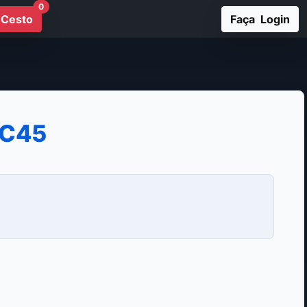
0
Cesto
Faça Login
-C45