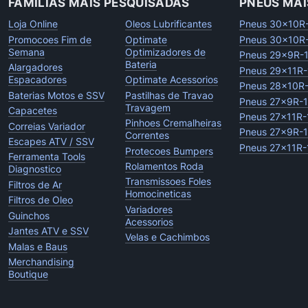
FAMILIAS MAIS PESQUISADAS
PNEUS MAI
Loja Online
Oleos Lubrificantes
Pneus 30x10R
Promocoes Fim de
Optimate
Pneus 30x10R
Semana
Optimizadores de
Pneus 29x9R-
Bateria
Alargadores
Pneus 29x11R-
Espacadores
Optimate Acessorios
Pneus 28x10R
Baterias Motos e SSV
Pastilhas de Travao
Pneus 27x9R-
Travagem
Capacetes
Pneus 27x11R-
Pinhoes Cremalheiras
Correias Variador
Pneus 27x9R-
Correntes
Escapes ATV / SSV
Pneus 27x11R-
Protecoes Bumpers
Ferramenta Tools
Rolamentos Roda
Diagnostico
Transmissoes Foles
Filtros de Ar
Homocineticas
Filtros de Oleo
Variadores
Guinchos
Acessorios
Jantes ATV e SSV
Velas e Cachimbos
Malas e Baus
Merchandising
Boutique