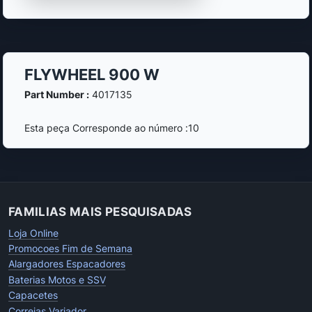
FLYWHEEL 900 W
Part Number :
4017135
Esta peça Corresponde ao número :10
FAMILIAS MAIS PESQUISADAS
Loja Online
Promocoes Fim de Semana
Alargadores Espacadores
Baterias Motos e SSV
Capacetes
Correias Variador