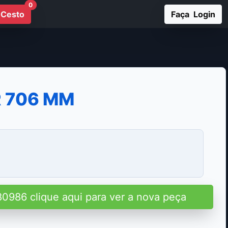
0
Cesto
Faça Login
 706 MM
80986 clique aqui para ver a nova peça