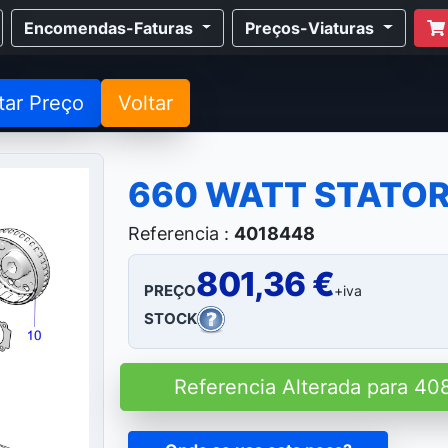
Encomendas-Faturas
Preços-Viaturas
tar Preço
Voltar
660 WATT STATOR
Referencia :
4018448
801,36 €
PREÇO
+iva
STOCK
Referencia Alterada para 40