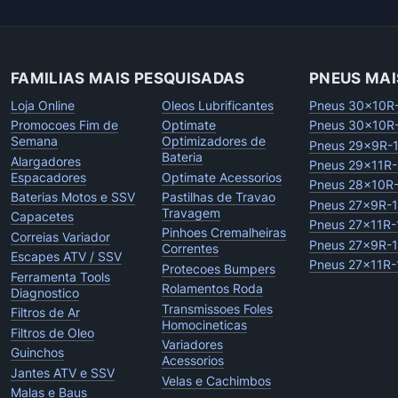
FAMILIAS MAIS PESQUISADAS
PNEUS MAI
Loja Online
Oleos Lubrificantes
Pneus 30x10R
Promocoes Fim de
Optimate
Pneus 30x10R
Semana
Optimizadores de
Pneus 29x9R-
Bateria
Alargadores
Pneus 29x11R-
Espacadores
Optimate Acessorios
Pneus 28x10R
Baterias Motos e SSV
Pastilhas de Travao
Pneus 27x9R-
Travagem
Capacetes
Pneus 27x11R-
Pinhoes Cremalheiras
Correias Variador
Pneus 27x9R-
Correntes
Escapes ATV / SSV
Pneus 27x11R-
Protecoes Bumpers
Ferramenta Tools
Rolamentos Roda
Diagnostico
Transmissoes Foles
Filtros de Ar
Homocineticas
Filtros de Oleo
Variadores
Guinchos
Acessorios
Jantes ATV e SSV
Velas e Cachimbos
Malas e Baus